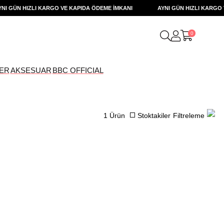
GÜN HIZLI KARGO VE KAPIDA ÖDEME İMKANI
AYNI GÜN HIZLI KARGO VE 
0
ER
AKSESUAR
BBC OFFICIAL
1 Ürün
Stoktakiler
Filtreleme