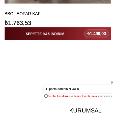
BBC LEOPAR KAP
₺1.763,53
₺1.499,00
SEPETTE %15 İNDİRİM
K
Üyelik koşullarını
ve
kişisel verilerimin
korunmasını 
KURUMSAL