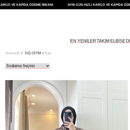
RGO VE KAPIDA ÖDEME İMKANI
AYNI GÜN HIZLI KARGO VE KAPIDA ÖDEME
EN YENİLER
TAKIM
ELBİSE
D
Anasayfa
DIŞ GİYİM
Kap