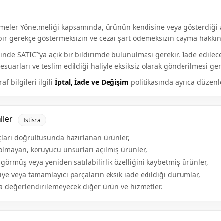
şmeler Yönetmeliği kapsamında, ürünün kendisine veya gösterdiği a
ir gerekçe göstermeksizin ve cezai şart ödemeksizin cayma hakkına
çinde SATICI’ya açık bir bildirimde bulunulması gerekir. İade edil
sesuarları ve teslim edildiği haliyle eksiksiz olarak gönderilmesi ge
f bilgileri ilgili
İptal, İade ve Değişim
politikasında ayrıca düzenle
ller
İstisna
yaçları doğrultusunda hazırlanan ürünler,
olmayan, koruyucu unsurları açılmış ürünler,
 görmüş veya yeniden satılabilirlik özelliğini kaybetmiş ürünler,
iye veya tamamlayıcı parçaların eksik iade edildiği durumlar,
 değerlendirilemeyecek diğer ürün ve hizmetler.