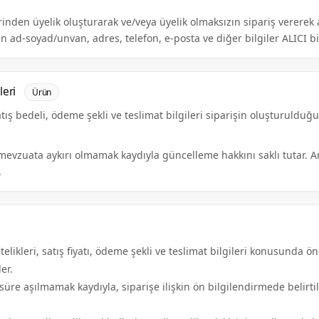
inden üyelik oluşturarak ve/veya üyelik olmaksızın sipariş vererek a
 ad-soyad/unvan, adres, telefon, e-posta ve diğer bilgiler ALICI bilg
leri
Ürün
tış bedeli, ödeme şekli ve teslimat bilgileri siparişin oluşturulduğ
nı mevzuata aykırı olmamak kaydıyla güncelleme hakkını saklı tutar.
.
likleri, satış fiyatı, ödeme şekli ve teslimat bilgileri konusunda ö
er.
re aşılmamak kaydıyla, siparişe ilişkin ön bilgilendirmede belirtil