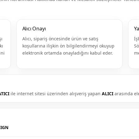
Alıcı Onayı
Y
şı
Alıcı, sipariş öncesinde ürün ve satış
İş
kı
koşullarına ilişkin ön bilgilendirmeyi okuyup
Sö
ini
elektronik ortamda onayladığını kabul eder.
me
ATICI
ile internet sitesi üzerinden alışveriş yapan
ALICI
arasında ele
SIGN