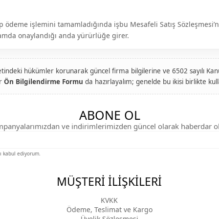
erip ödeme işlemini tamamladığında işbu Mesafeli Satış Sözleşmesi
rtamda onaylandığı anda yürürlüğe girer.
indeki hükümler korunarak güncel firma bilgilerine ve 6502 sayılı Kanun
ir
Ön Bilgilendirme Formu
da hazırlayalım; genelde bu ikisi birlikte kulla
ABONE OL
panyalarımızdan ve indirimlerimizden güncel olarak haberdar o
 kabul ediyorum.
MÜŞTERİ İLİŞKİLERİ
KVKK
Ödeme, Teslimat ve Kargo
Üyelik Sözleşmesi