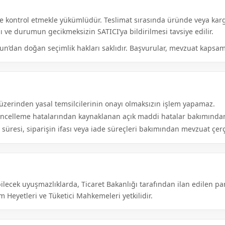
nde kontrol etmekle yükümlüdür. Teslimat sırasında üründe veya ka
 ve durumun gecikmeksizin SATICI’ya bildirilmesi tavsiye edilir.
nun’dan doğan seçimlik hakları saklıdır. Başvurular, mevzuat kapsam
i üzerinden yasal temsilcilerinin onayı olmaksızın işlem yapamaz.
 güncelleme hatalarından kaynaklanan açık maddi hatalar bakımından
süresi, siparişin ifası veya iade süreçleri bakımından mevzuat çerç
ek uyuşmazlıklarda, Ticaret Bakanlığı tarafından ilan edilen para
m Heyetleri ve Tüketici Mahkemeleri yetkilidir.