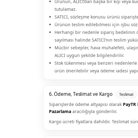
Ürünün, ALICI’dan başka bir kişi veya k
tutulamaz.
SATICI, sözleşme konusu ürünü siparişte 
Ürünün teslim edilebilmesi için işbu söz
Herhangi bir nedenle sipariş bedelinin
sayılması halinde SATICI’nın teslim yü
Mücbir sebepler, hava muhalefeti, ulaşı
ALICI uygun şekilde bilgilendirilir.
Stok tükenmesi veya benzeri nedenlerle
ürün önerilebilir veya ödeme iadesi yapıl
6. Ödeme, Teslimat ve Kargo
Teslimat
Siparişlerde ödeme altyapısı olarak
PayTR
k
Pazarlama
aracılığıyla gönderilir.
Kargo ücreti fiyatlara dahildir. Teslimat sü