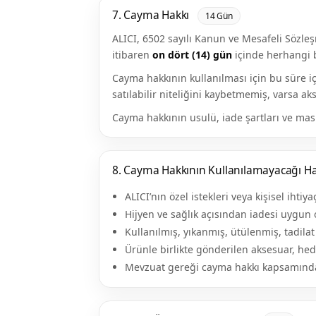
7. Cayma Hakkı
14 Gün
ALICI, 6502 sayılı Kanun ve Mesafeli Sözle
itibaren
on dört (14) gün
içinde herhangi b
Cayma hakkının kullanılması için bu süre i
satılabilir niteliğini kaybetmemiş, varsa ak
Cayma hakkının usulü, iade şartları ve masra
8. Cayma Hakkının Kullanılamayacağı Ha
ALICI’nın özel istekleri veya kişisel ihti
Hijyen ve sağlık açısından iadesi uygun 
Kullanılmış, yıkanmış, ütülenmiş, tadilat
Ürünle birlikte gönderilen aksesuar, hed
Mevzuat gereği cayma hakkı kapsamında