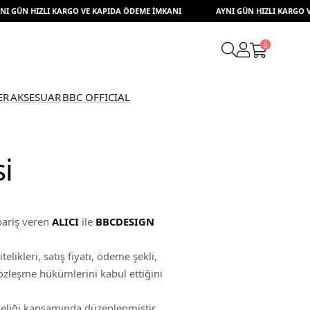
N HIZLI KARGO VE KAPIDA ÖDEME İMKANI
AYNI GÜN HIZLI KARGO VE KA
0
ER
AKSESUAR
BBC OFFICIAL
i
pariş veren
ALICI
ile
BBCDESIGN
kleri, satış fiyatı, ödeme şekli,
sözleşme hükümlerini kabul ettiğini
eliği kapsamında düzenlenmiştir.