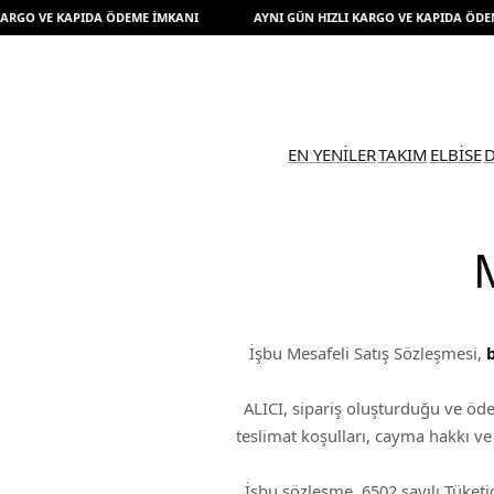
 VE KAPIDA ÖDEME İMKANI
AYNI GÜN HIZLI KARGO VE KAPIDA ÖDEME İM
EN YENİLER
TAKIM
ELBİSE
D
İşbu Mesafeli Satış Sözleşmesi,
ALICI, sipariş oluşturduğu ve öd
teslimat koşulları, cayma hakkı ve
İşbu sözleşme, 6502 sayılı Tüke