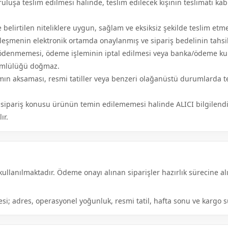
uruluşa teslim edilmesi halinde, teslim edilecek kişinin teslimatı
belirtilen niteliklere uygun, sağlam ve eksiksiz şekilde teslim et
leşmenin elektronik ortamda onaylanmış ve sipariş bedelinin tahsil
 ödenmemesi, ödeme işleminin iptal edilmesi veya banka/ödeme kur
kümlülüğü doğmaz.
mın aksaması, resmi tatiller veya benzeri olağanüstü durumlarda t
 sipariş konusu ürünün temin edilememesi halinde ALICI bilgilendi
ır.
ullanılmaktadır. Ödeme onayı alınan siparişler hazırlık sürecine al
resi; adres, operasyonel yoğunluk, resmi tatil, hafta sonu ve kargo s