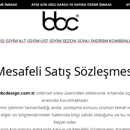
KANI
AYNI GÜN HIZLI KARGO VE KAPIDA ÖDEME İMKANI
AYNI GÜ
IŞ GİYİM
ALT GİYİM
ÜST GİYİM
SEZON SONU İNDİRİM
KOMBİNL
Mesafeli Satış Sözleşmes
bbcdesign.com.tr
internet sitesi üzerinden elektronik ortamda si
arasında kurulmaktadır.
eme işlemini tamamladığı anda; sözleşme konusu ürünün temel niteli
 diğer ön bilgilendirmeler hakkında bilgi sahibi olduğunu ve bu 
beyan eder.
ticinin Korunması Hakkında Kanun ve Mesafeli Sözleşmeler Yönetm