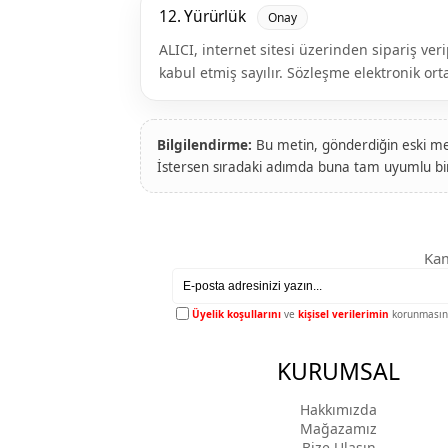
12. Yürürlük
Onay
ALICI, internet sitesi üzerinden sipariş v
kabul etmiş sayılır. Sözleşme elektronik o
Bilgilendirme:
Bu metin, gönderdiğin eski met
İstersen sıradaki adımda buna tam uyumlu b
Kam
Üyelik koşullarını
ve
kişisel verilerimin
korunmasını
KURUMSAL
Hakkımızda
Mağazamız
Bize Ulaşın