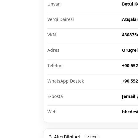
Unvan
Betül K
Vergi Dairesi
Atışala
VKN
430875
Adres
Oruçrei
Telefon
+90 552
WhatsApp Destek
+90 552
E-posta
[email 
Web
bbcdes
3. Alıcı Bilgileri
ALICI