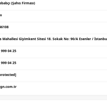
ebabçı (Şahıs Firması)
nı
46108
s Mahallesi Giyimkent Sitesi 18. Sokak No: 90/A Esenler / İstanbu
 999 04 25
 999 04 25
protected]
ign.com.tr