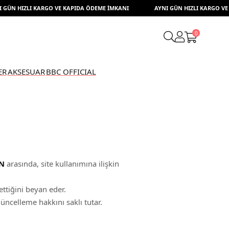
ÜN HIZLI KARGO VE KAPIDA ÖDEME İMKANI
AYNI GÜN HIZLI KARGO VE K
0
ER
AKSESUAR
BBC OFFICIAL
N
arasında, site kullanımına ilişkin
ttiğini beyan eder.
celleme hakkını saklı tutar.