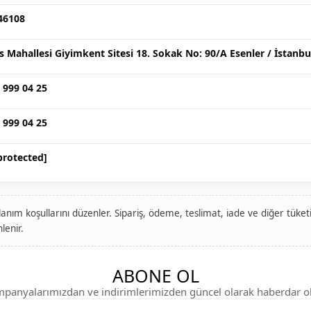
46108
s Mahallesi Giyimkent Sitesi 18. Sokak No: 90/A Esenler / İstanbu
 999 04 25
 999 04 25
protected]
anım koşullarını düzenler. Sipariş, ödeme, teslimat, iade ve diğer tüketici
lenir.
ABONE OL
panyalarımızdan ve indirimlerimizden güncel olarak haberdar o