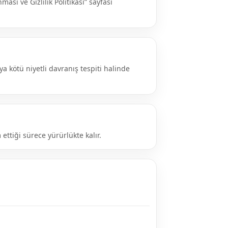
ması ve Gizlilik Politikası” sayfası
a kötü niyetli davranış tespiti halinde
ttiği sürece yürürlükte kalır.