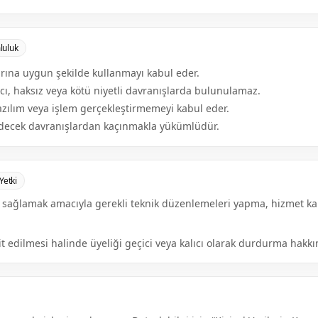
luluk
arına uygun şekilde kullanmayı kabul eder.
ıcı, haksız veya kötü niyetli davranışlarda bulunulamaz.
azılım veya işlem gerçekleştirmemeyi kabul eder.
l edecek davranışlardan kaçınmakla yükümlüdür.
Yetki
ni sağlamak amacıyla gerekli teknik düzenlemeleri yapma, hizmet k
edilmesi halinde üyeliği geçici veya kalıcı olarak durdurma hakkını