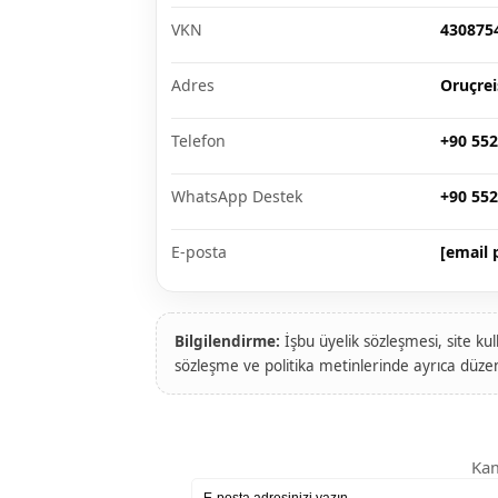
VKN
430875
Adres
Oruçrei
Telefon
+90 552
WhatsApp Destek
+90 552
E-posta
[email 
Bilgilendirme:
İşbu üyelik sözleşmesi, site kull
sözleşme ve politika metinlerinde ayrıca düzen
Kam