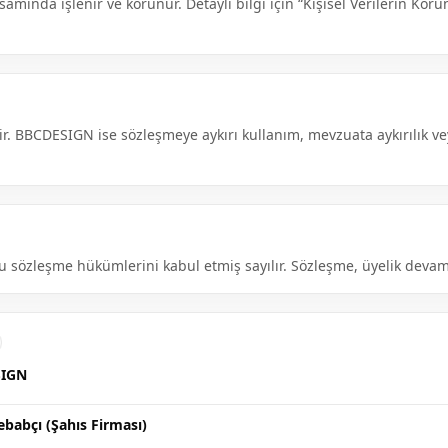
samında işlenir ve korunur. Detaylı bilgi için “Kişisel Verilerin Korun
ir. BBCDESIGN ise sözleşmeye aykırı kullanım, mevzuata aykırılık vey
u sözleşme hükümlerini kabul etmiş sayılır. Sözleşme, üyelik devam e
SIGN
ebabçı (Şahıs Firması)