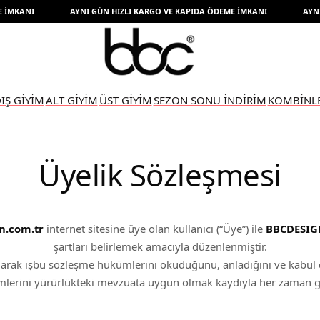
MKANI
AYNI GÜN HIZLI KARGO VE KAPIDA ÖDEME İMKANI
AYNI G
IŞ GİYİM
ALT GİYİM
ÜST GİYİM
SEZON SONU İNDİRİM
KOMBİNL
Üyelik Sözleşmesi
n.com.tr
internet sitesine üye olan kullanıcı (“Üye”) ile
BBCDESIG
şartları belirlemek amacıyla düzenlenmiştir.
olarak işbu sözleşme hükümlerini okuduğunu, anladığını ve kabul e
rini yürürlükteki mevzuata uygun olmak kaydıyla her zaman gün