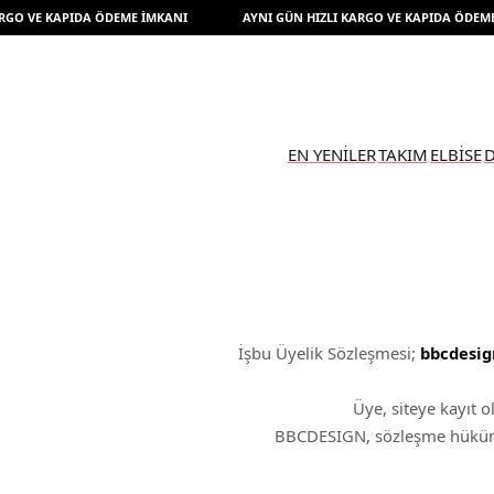
O VE KAPIDA ÖDEME İMKANI
AYNI GÜN HIZLI KARGO VE KAPIDA ÖDEME İ
EN YENİLER
TAKIM
ELBİSE
D
İşbu Üyelik Sözleşmesi;
bbcdesig
Üye, siteye kayıt 
BBCDESIGN, sözleşme hükümle