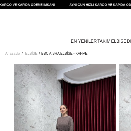
GO VE KAPIDA ÖDEME İMKANI
AYNI GÜN HIZLI KARGO VE KAPIDA ÖDEME 
EN YENİLER
TAKIM
ELBİSE
D
Anasayfa
ELBİSE
BBC AİSHA ELBİSE - KAHVE