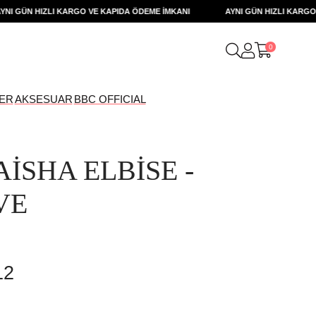
GÜN HIZLI KARGO VE KAPIDA ÖDEME İMKANI
AYNI GÜN HIZLI KARGO VE 
0
ER
AKSESUAR
BBC OFFICIAL
AİSHA ELBİSE -
VE
12