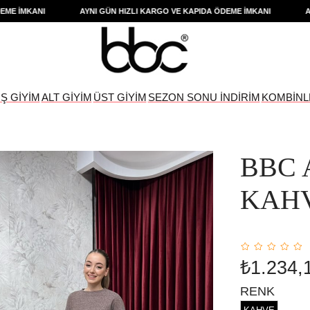
İMKANI
AYNI GÜN HIZLI KARGO VE KAPIDA ÖDEME İMKANI
AYNI 
IŞ GİYİM
ALT GİYİM
ÜST GİYİM
SEZON SONU İNDİRİM
KOMBİNL
BBC 
KAH
₺1.234,
RENK