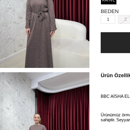
KAHVE
BEDEN
1
2
Ürün Özellik
BBC AİSHA EL
Ürünümüz örme t
sahiptir. Seyyar