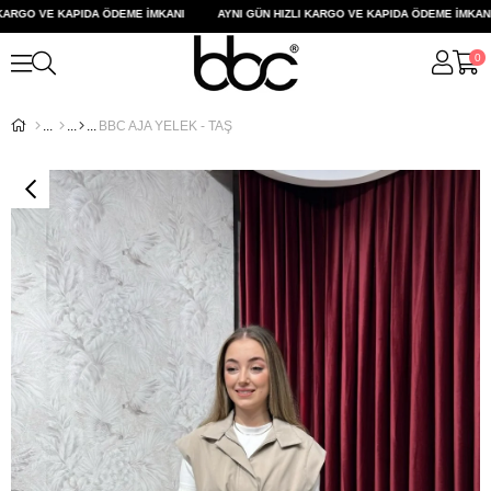
ARGO VE KAPIDA ÖDEME İMKANI
AYNI GÜN HIZLI KARGO VE KAPIDA ÖDEME İMKANI
0
BBC AJA YELEK - TAŞ