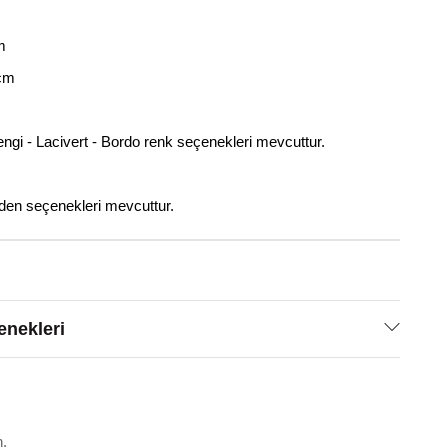
m
 cm
ngi - Lacivert - Bordo renk seçenekleri mevcuttur.
en seçenekleri mevcuttur.
nekleri
n.