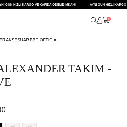
ÜN HIZLI KARGO VE KAPIDA ÖDEME İMKANI
AYNI GÜN HIZLI KARGO VE K
0
ER
AKSESUAR
BBC OFFICIAL
ALEXANDER TAKIM -
VE
00