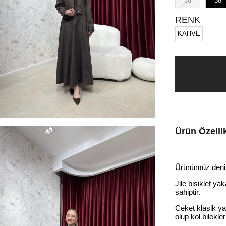
36
38
RENK
KAHVE
Ürün Özellik
Ürünümüz denim
Jile bisiklet y
sahiptir.
Ceket klasik y
olup kol bilekler