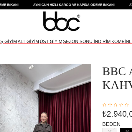
MKANI
AYNI GÜN HIZLI KARGO VE KAPIDA ÖDEME İMKANI
AYNI G
IŞ GİYİM
ALT GİYİM
ÜST GİYİM
SEZON SONU İNDİRİM
KOMBİNL
BBC 
KAH
₺2.940,
BEDEN