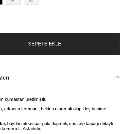
40
42
leri
 kumaştan üretilmiştir.
aka, arkadan fermuarlı, belden oturtmalı olup kloş kesime
aka, boydan aksesuar gold düğmeli, süs cep kapağı detaylı
i kemerlidir. Astarlıdır.