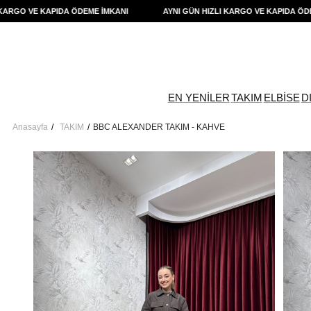
O VE KAPIDA ÖDEME İMKANI
AYNI GÜN HIZLI KARGO VE KAPIDA ÖDEME İ
EN YENİLER
TAKIM
ELBİSE
D
Anasayfa
TAKIM
BBC ALEXANDER TAKIM - KAHVE