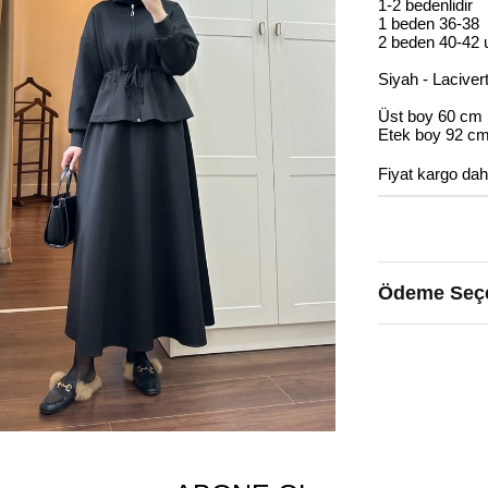
1-2 bedenlidir
1 beden 36-38
2 beden 40-42 
Siyah - Laciver
Üst boy 60 cm
Etek boy 92 c
Fiyat kargo dah
Ödeme Seçe