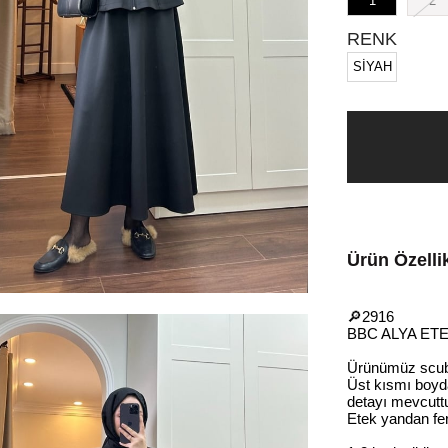
1
2
RENK
SİYAH
Ürün Özellik
🔎2916
BBC ALYA ET
Ürünümüz scuba
Üst kısmı boyda
detayı mevcutt
Etek yandan fer