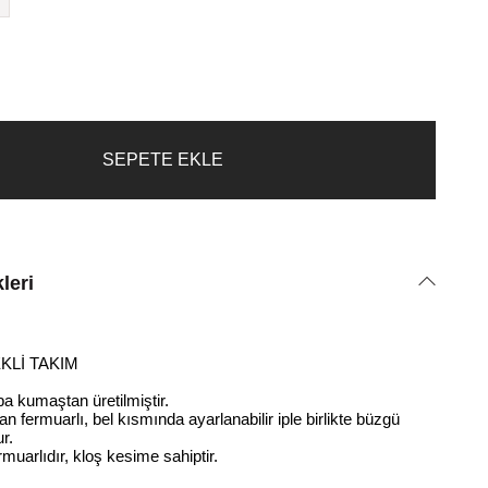
leri
EKLİ TAKIM
 kumaştan üretilmiştir.
n fermuarlı, bel kısmında ayarlanabilir iple birlikte büzgü
ur.
muarlıdır, kloş kesime sahiptir.