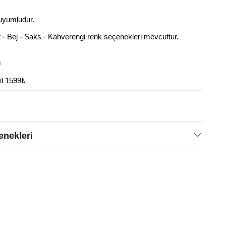
uyumludur.
t - Bej - Saks - Kahverengi renk seçenekleri mevcuttur.
m
il 1599₺
nekleri