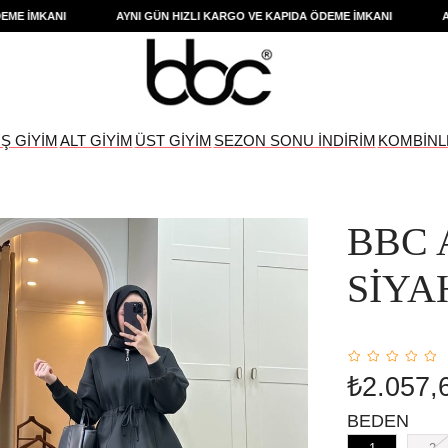
İMKANI
AYNI GÜN HIZLI KARGO VE KAPIDA ÖDEME İMKANI
AYNI 
IŞ GİYİM
ALT GİYİM
ÜST GİYİM
SEZON SONU İNDİRİM
KOMBİNL
BBC 
SİYA
₺2.057,
BEDEN