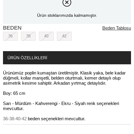
Ürün stoklarımızda kalmamıştır.
BEDEN
Beden Tablosu
36
38
40
42
ÜRÜN ÖZELLIKLERI
Ürünümüz poplin kumaştan üretilmiştir. Klasik yaka, bele kadar
düğmeli, kollar manşetli, belden oturtmalı, kemer detaylı olup
asimetrik kesime sahiptir. Arkadan yırtmaç detaylıdır.
Boy: 65 cm
Sarı - Mürdüm - Kahverengi - Ekru - Siyah renk seçenekleri
mevcuttur.
36-38-40-42
beden seçenekleri mevcuttur.