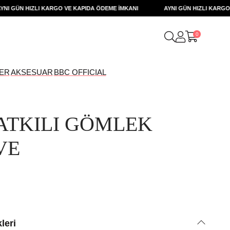
GÜN HIZLI KARGO VE KAPIDA ÖDEME İMKANI
AYNI GÜN HIZLI KARGO VE 
0
ER
AKSESUAR
BBC OFFICIAL
ATKILI GÖMLEK
VE
leri