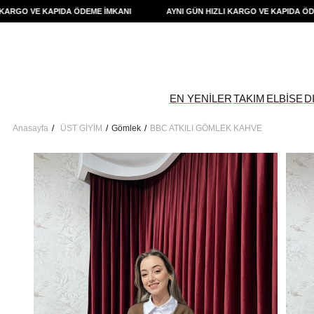
GO VE KAPIDA ÖDEME İMKANI
AYNI GÜN HIZLI KARGO VE KAPIDA ÖDEME 
EN YENİLER
TAKIM
ELBİSE
D
Anasayfa
ÜST GİYİM
Gömlek
BBC ATKILI GÖMLEK KAHVE