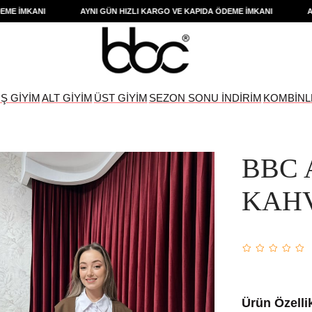
İMKANI
AYNI GÜN HIZLI KARGO VE KAPIDA ÖDEME İMKANI
AYNI 
IŞ GİYİM
ALT GİYİM
ÜST GİYİM
SEZON SONU İNDİRİM
KOMBİNL
BBC 
KAH
Ürün Özellik