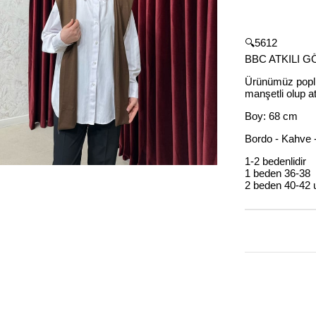
🔍5612
BBC ATKILI 
Ürünümüz poplin
manşetli olup at
Boy: 68 cm
Bordo - Kahve 
1-2 bedenlidir
1 beden 36-38
2 beden 40-42 