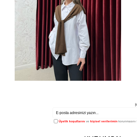
K
Üyelik koşullarını
ve
kişisel verilerimin
korunmasını 