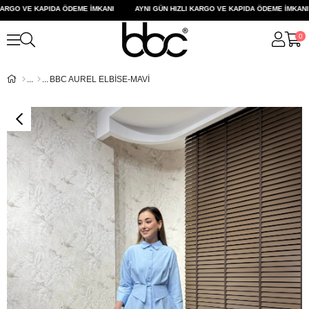
RGO VE KAPIDA ÖDEME İMKANI
AYNI GÜN HIZLI KARGO VE KAPIDA ÖDEME İMKANI
0
BBC AUREL ELBİSE-MAVİ