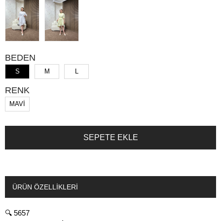
BEDEN
S
M
L
RENK
MAVİ
ÜRÜN ÖZELLIKLERI
🔍 5657