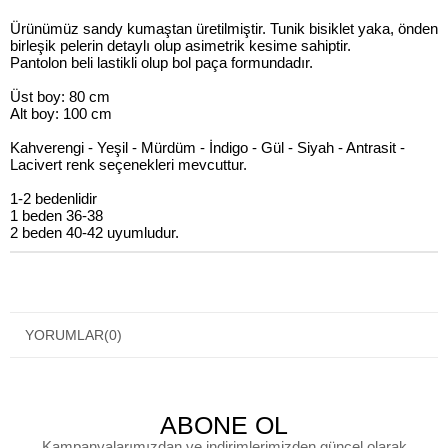
Ürünümüz sandy kumaştan üretilmiştir. Tunik bisiklet yaka, önden
birleşik pelerin detaylı olup asimetrik kesime sahiptir.
Pantolon beli lastikli olup bol paça formundadır.
Üst boy: 80 cm
Alt boy: 100 cm
Kahverengi - Yeşil - Mürdüm - İndigo - Gül - Siyah - Antrasit -
Lacivert renk seçenekleri mevcuttur.
1-2 bedenlidir
1 beden 36-38
2 beden 40-42 uyumludur.
YORUMLAR
(0)
ABONE OL
Kampanyalarımızdan ve indirimlerimizden güncel olarak