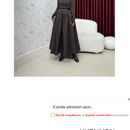
K
Üyelik koşullarını
ve
kişisel verilerimin
korunmasını 