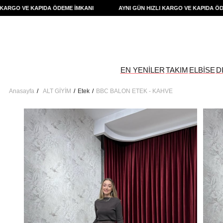
RGO VE KAPIDA ÖDEME İMKANI
AYNI GÜN HIZLI KARGO VE KAPIDA ÖDEME
EN YENİLER
TAKIM
ELBİSE
D
Anasayfa
ALT GİYİM
Etek
BBC BALON ETEK - KAHVE