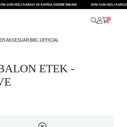
 GÜN HIZLI KARGO VE KAPIDA ÖDEME İMKANI
AYNI GÜN HIZLI KARGO VE
0
ER
AKSESUAR
BBC OFFICIAL
BALON ETEK -
VE