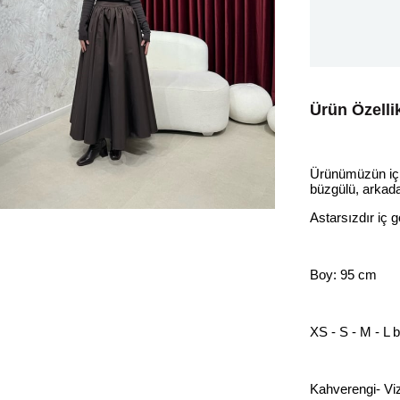
Ürün Özellik
Ürünümüzün içi 
büzgülü, arkadan
Astarsızdır iç
Boy: 95 cm
XS - S - M - L 
Kahverengi- Viz