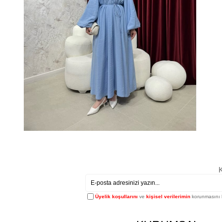
K
Üyelik koşullarını
ve
kişisel verilerimin
korunmasını 