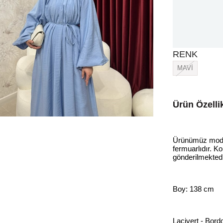
RENK
MAVİ
Ürün Özellik
Ürünümüz modal 
fermuarlıdır. Kol
gönderilmekted
Boy: 138 cm
Lacivert - Bord