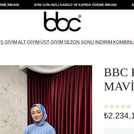
İMKANI
AYNI GÜN HIZLI KARGO VE KAPIDA ÖDEME İMKANI
AYNI 
IŞ GİYİM
ALT GİYİM
ÜST GİYİM
SEZON SONU İNDİRİM
KOMBİNL
BBC 
MAV
₺2.234,