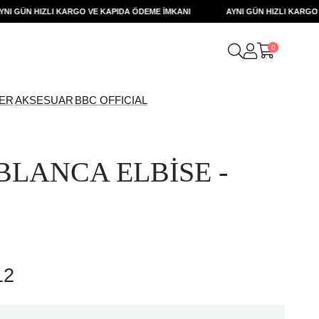
GÜN HIZLI KARGO VE KAPIDA ÖDEME İMKANI
AYNI GÜN HIZLI KARGO VE 
0
ER
AKSESUAR
BBC OFFICIAL
BLANCA ELBİSE -
İ
12