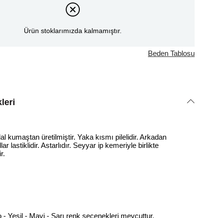
Ürün stoklarımızda kalmamıştır.
Beden Tablosu
leri
kumaştan üretilmiştir. Yaka kısmı pilelidir. Arkadan
lar lastiklidir. Astarlıdır. Seyyar ip kemeriyle birlikte
ir.
o - Yeşil - Mavi - Sarı renk seçenekleri mevcuttur.