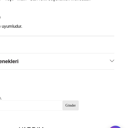
)
) uyumludur.
nekleri
n.
Gönder