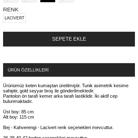
RENK
LACİVERT
ÜRÜN ÖZELLIKLERI
Ürünümüz keten kumaştan üretilmiştir. Tunik asimetrik kesime
sahiptir, gold seyyar broş ile gönderilmektedir.
Pantolon ön tarafı kemer arka tarafı lastiklidir. İki aktif cep
bulunmaktadır.
Üst boy: 85 cm
Alt boy: 115 cm
Bej - Kahverengi - Lacivert renk seçenekleri mevcuttur.
36-38-40-42 beden seçenekleri mevcuttur.