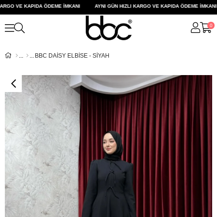
RGO VE KAPIDA ÖDEME İMKANI
AYNI GÜN HIZLI KARGO VE KAPIDA ÖDEME İMKANI
0
BBC DAİSY ELBİSE - SİYAH