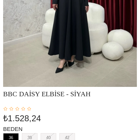
BBC DAİSY ELBİSE - SİYAH
₺1.528,24
BEDEN
36
38
40
42