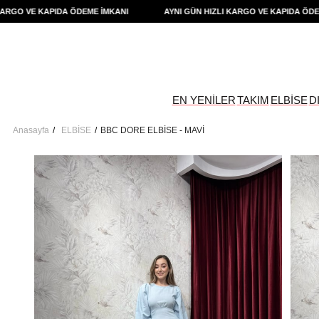
 VE KAPIDA ÖDEME İMKANI
AYNI GÜN HIZLI KARGO VE KAPIDA ÖDEME İM
EN YENİLER
TAKIM
ELBİSE
D
Anasayfa
ELBİSE
BBC DORE ELBİSE - MAVİ