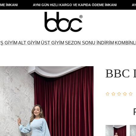
KANI
AYNI GÜN HIZLI KARGO VE KAPIDA ÖDEME İMKANI
AYNI GÜ
IŞ GİYİM
ALT GİYİM
ÜST GİYİM
SEZON SONU İNDİRİM
KOMBİNL
BBC 