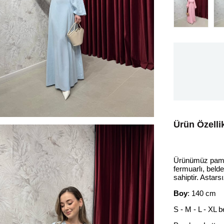
Ürün Özellik
Ürünümüz pamuk
fermuarlı, belde
sahiptir. Astarsı
Boy
: 140 cm
S - M - L - XL 