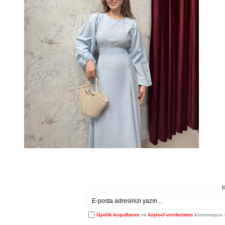
K
Üyelik koşullarını
ve
kişisel verilerimin
korunmasını 