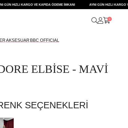
N HIZLI KARGO VE KAPIDA ÖDEME İMKANI
AYNI GÜN HIZLI KARGO VE KA
0
ER
AKSESUAR
BBC OFFICIAL
DORE ELBİSE - MAVİ
RENK SEÇENEKLERI