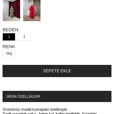
BEDEN
1
2
RENK
TAŞ
ÜRÜN ÖZELLIKLERI
Ürünümüz modal kumaştan üretilmiştir.
Tunik yuvarlak yaka, balon kol, kollar lastiklidir. Astarlıdır