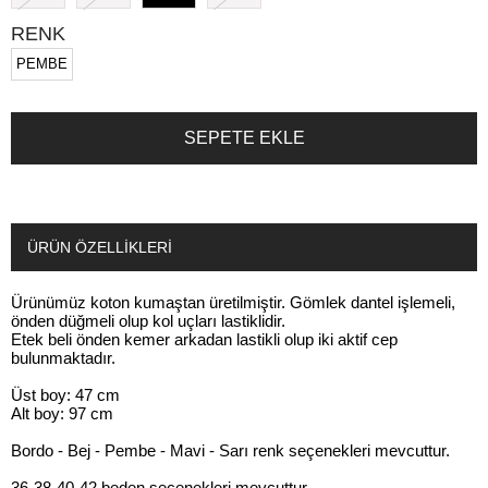
RENK
PEMBE
ÜRÜN ÖZELLIKLERI
Ürünümüz koton kumaştan üretilmiştir. Gömlek dantel işlemeli,
önden düğmeli olup kol uçları lastiklidir.
Etek beli önden kemer arkadan lastikli olup iki aktif cep
bulunmaktadır.
Üst boy: 47 cm
Alt boy: 97 cm
Bordo - Bej - Pembe - Mavi - Sarı renk seçenekleri mevcuttur.
36-38-40-42 beden seçenekleri mevcuttur.