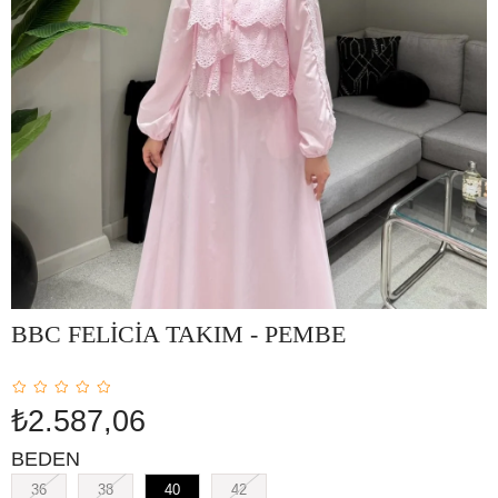
BBC FELİCİA TAKIM - PEMBE
₺2.587,06
BEDEN
36
38
40
42