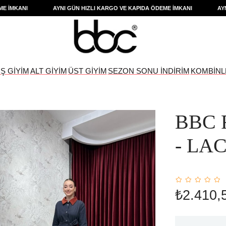
KANI
AYNI GÜN HIZLI KARGO VE KAPIDA ÖDEME İMKANI
AYNI GÜ
IŞ GİYİM
ALT GİYİM
ÜST GİYİM
SEZON SONU İNDİRİM
KOMBİNL
BBC 
- LA
₺2.410,