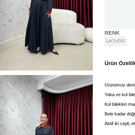
RENK
LACİVERT
Ürün Özellik
Ürünümüz denim
Yaka ve kol bil
Kol bilekleri man
Bele kadar düğm
Aktif iki cepli,