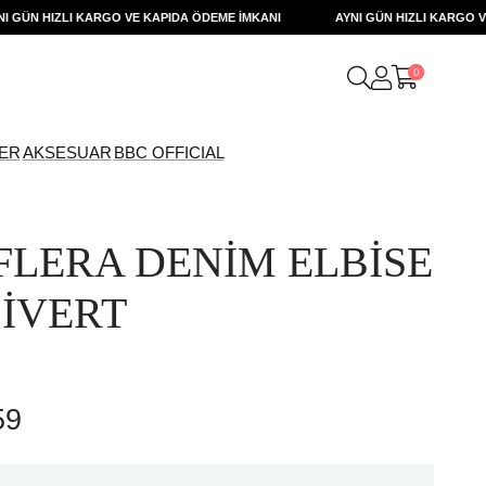
N HIZLI KARGO VE KAPIDA ÖDEME İMKANI
AYNI GÜN HIZLI KARGO VE KA
0
ER
AKSESUAR
BBC OFFICIAL
FLERA DENİM ELBİSE
CİVERT
59