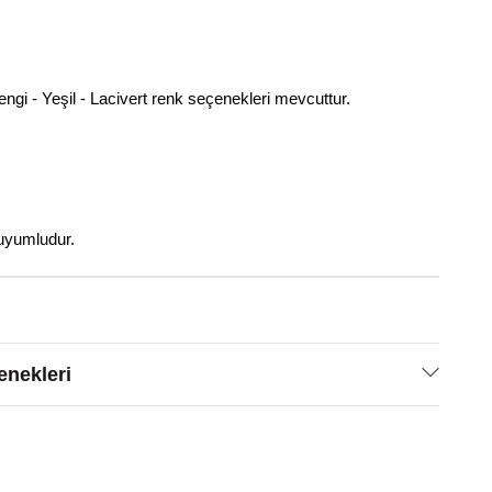
ngi - Yeşil - Lacivert renk seçenekleri mevcuttur.
uyumludur.
nekleri