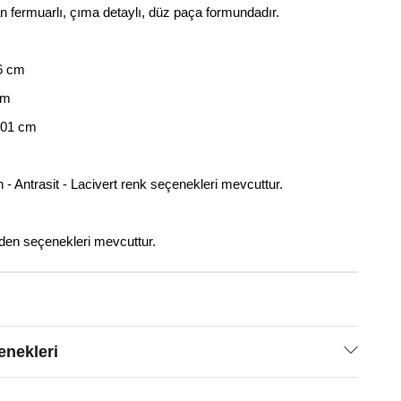
 fermuarlı, çıma detaylı, düz paça formundadır.
6 cm
cm
101 cm
- Antrasit - Lacivert renk seçenekleri mevcuttur.
en seçenekleri mevcuttur.
nekleri