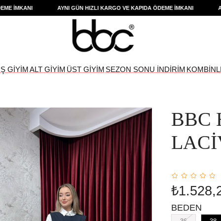
İMKANI
AYNI GÜN HIZLI KARGO VE KAPIDA ÖDEME İMKANI
AYNI 
IŞ GİYİM
ALT GİYİM
ÜST GİYİM
SEZON SONU İNDİRİM
KOMBİNL
BBC 
LACİ
₺1.528,
BEDEN