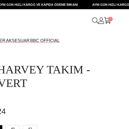
GÜN HIZLI KARGO VE KAPIDA ÖDEME İMKANI
AYNI GÜN HIZLI KARGO VE 
0
ER
AKSESUAR
BBC OFFICIAL
HARVEY TAKIM -
VERT
24