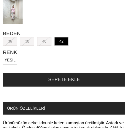
BEDEN
36
38
40
42
RENK
YEŞİL
ÜRÜN ÖZELLIKLERI
Ürünümüzün ceketi double keten kumaştan üretilmiştir. Astarlı ve
vatkalıdır. Önden düğmeli olup seyyar ip kuşak detaylıdır. Aktif iki