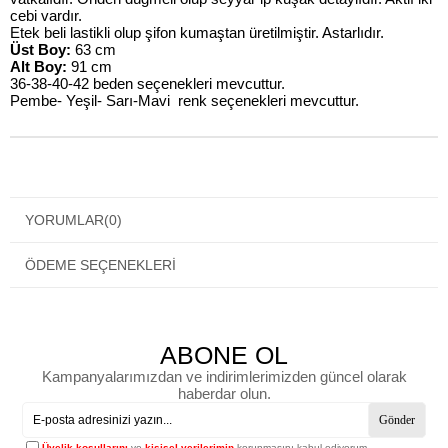
cebi vardır.
Etek beli lastikli olup şifon kumaştan üretilmiştir. Astarlıdır.
Üst Boy:
63 cm
Alt Boy:
91 cm
36-38-40-42 beden seçenekleri mevcuttur.
Pembe- Yeşil- Sarı-Mavi renk seçenekleri mevcuttur.
YORUMLAR
(0)
ÖDEME SEÇENEKLERI
ABONE OL
Kampanyalarımızdan ve indirimlerimizden güncel olarak
haberdar olun.
Gönder
Üyelik koşullarını
ve
kişisel verilerimin
korunmasını kabul ediyorum.