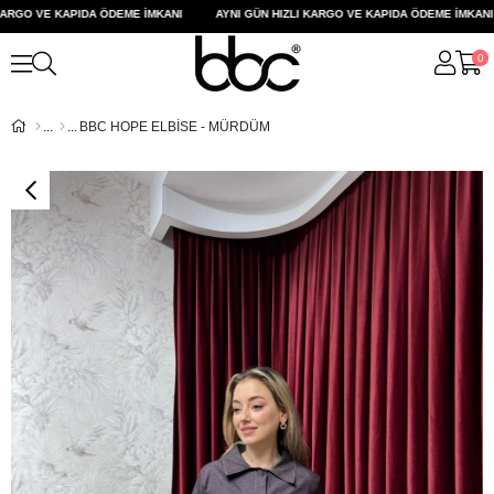
RGO VE KAPIDA ÖDEME İMKANI
AYNI GÜN HIZLI KARGO VE KAPIDA ÖDEME İMKANI
0
BBC HOPE ELBİSE - MÜRDÜM