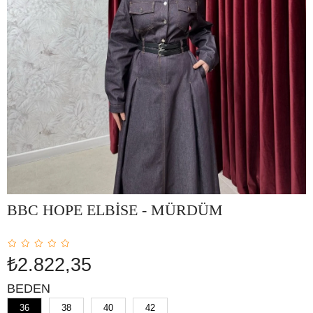
BBC HOPE ELBİSE - MÜRDÜM
₺2.822,35
BEDEN
36
38
40
42