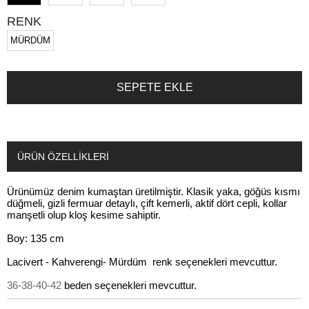
RENK
MÜRDÜM
ÜRÜN ÖZELLIKLERI
Ürünümüz denim kumaştan üretilmiştir. Klasik yaka, göğüs kısmı
düğmeli, gizli fermuar detaylı, çift kemerli, aktif dört cepli, kollar
manşetli olup kloş kesime sahiptir.
Boy: 135 cm
Lacivert - Kahverengi- Mürdüm renk seçenekleri mevcuttur.
36-38-40-42
beden seçenekleri mevcuttur.