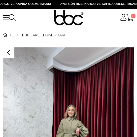
ARGO VE KAPIDA ÖDEME İMKANI
AYNI GÜN HIZLI KARGO VE KAPIDA ÖDEME İMKANI
0
BBC JAKE ELBİSE - HAKİ