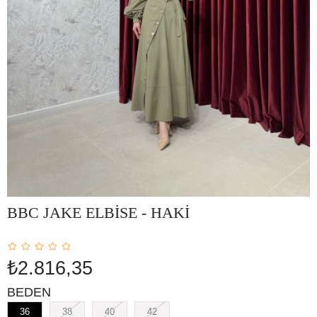
BBC JAKE ELBİSE - HAKİ
₺2.816,35
BEDEN
36
38
40
42