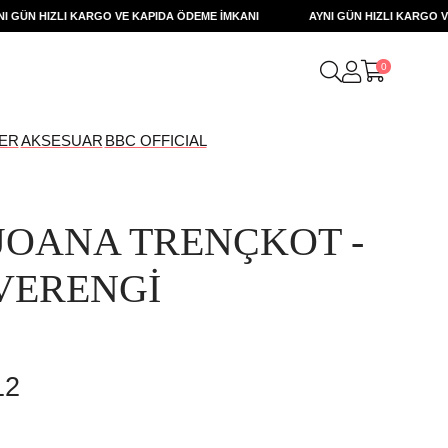
ÜN HIZLI KARGO VE KAPIDA ÖDEME İMKANI
AYNI GÜN HIZLI KARGO VE K
0
ER
AKSESUAR
BBC OFFICIAL
JOANA TRENÇKOT -
VERENGİ
12