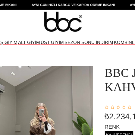
MKANI
AYNI GÜN HIZLI KARGO VE KAPIDA ÖDEME İMKANI
AYNI G
IŞ GİYİM
ALT GİYİM
ÜST GİYİM
SEZON SONU İNDİRİM
KOMBİNL
BBC 
KAH
₺2.234,
RENK