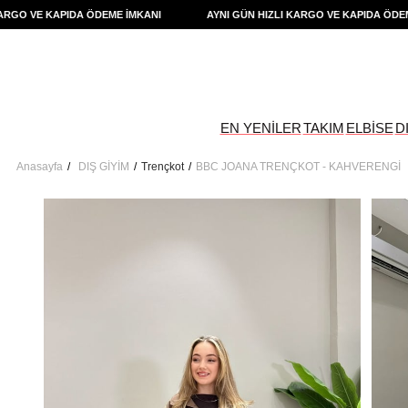
O VE KAPIDA ÖDEME İMKANI
AYNI GÜN HIZLI KARGO VE KAPIDA ÖDEME İ
EN YENİLER
TAKIM
ELBİSE
D
Anasayfa
DIŞ GİYİM
Trençkot
BBC JOANA TRENÇKOT - KAHVERENGİ