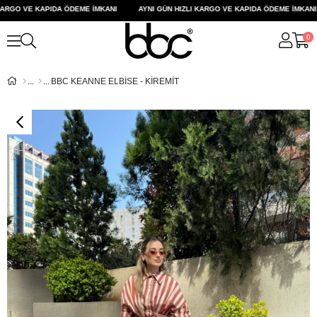
ARGO VE KAPIDA ÖDEME İMKANI
AYNI GÜN HIZLI KARGO VE KAPIDA ÖDEME İMKANI
0
BBC KEANNE ELBİSE - KİREMİT