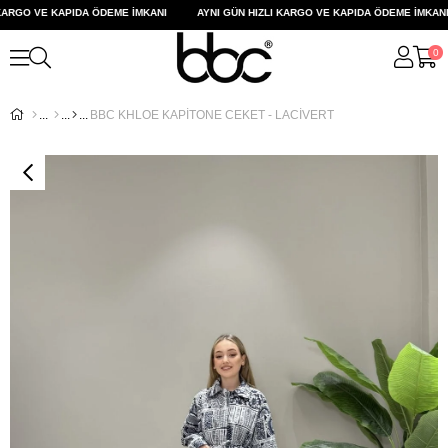
ARGO VE KAPIDA ÖDEME İMKANI
AYNI GÜN HIZLI KARGO VE KAPIDA ÖDEME İMKANI
0
BBC KHLOE KAPİTONE CEKET - LACİVERT