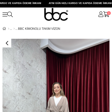
RGO VE KAPIDA ÖDEME İMKANI
AYNI GÜN HIZLI KARGO VE KAPIDA ÖDEME İMKANI
0
BBC KİMONOLU TAKIM VİZON