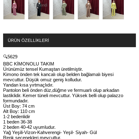
Tükendi
ÜRÜN ÖZELLIKLERI
🔍5629
BBC KİMONOLU TAKIM
Ürünümüz tensel Kumaştan üretilmiştir.
Kimono önden tek kancalı olup belden bağlamalı biyesi
mevcuttur. Düşük omuz geniş kolludur.
Yandan kısa yırtmaçlıdır.
Pantolon beli önden düz,düğme ve fermuarlı olup arkadan
lastiklidir. Kemer tüneli mevcuttur. Yüksek belli olup palazzo
formundadır.
Üst Boy: 74 cm
Alt Boy: 110 cm
1-2 bedenlidir
1 beden 36-38
2 beden 40-42 uyumludur.
Yağ Yeşili-Vizon-Kahverengi- Yeşil- Siyah- Gül
Renk seçenekleri mevcuttur.