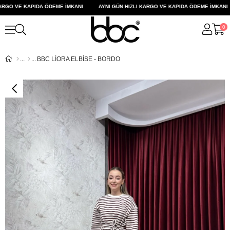
RGO VE KAPIDA ÖDEME İMKANI
AYNI GÜN HIZLI KARGO VE KAPIDA ÖDEME İMKANI
0
BBC LİORA ELBİSE - BORDO