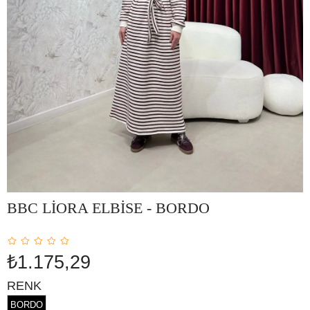
BBC LİORA ELBİSE - BORDO
₺1.175,29
RENK
BORDO