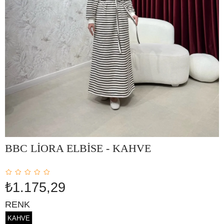
BBC LİORA ELBİSE - KAHVE
₺1.175,29
RENK
KAHVE