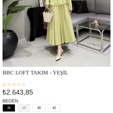
BBC LOFT TAKIM - YEŞİL
₺2.643,85
BEDEN
36
38
40
42