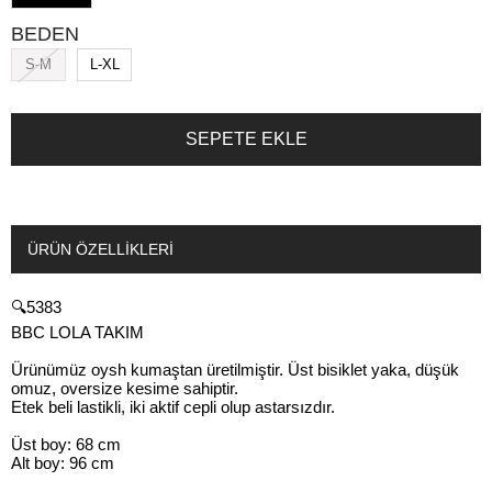
BEDEN
S-M
L-XL
ÜRÜN ÖZELLIKLERI
🔍5383
BBC LOLA TAKIM
Ürünümüz oysh kumaştan üretilmiştir. Üst bisiklet yaka, düşük
omuz, oversize kesime sahiptir.
Etek beli lastikli, iki aktif cepli olup astarsızdır.
Üst boy: 68 cm
Alt boy: 96 cm