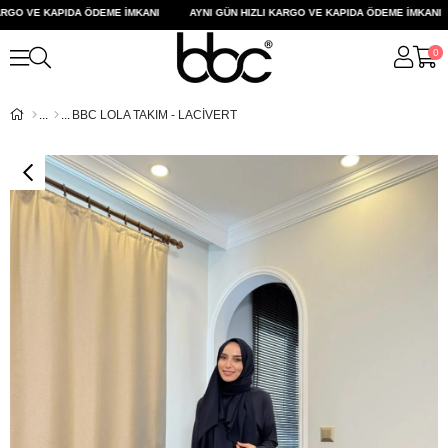
GO VE KAPIDA ÖDEME İMKANI
AYNI GÜN HIZLI KARGO VE KAPIDA ÖDEME İMKANI
0
BBC LOLA TAKIM - LACİVERT