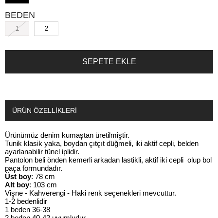
BEDEN
1
2
ÜRÜN ÖZELLIKLERI
Ürünümüz denim kumaştan üretilmiştir.
Tunik klasik yaka, boydan çıtçıt düğmeli, iki aktif cepli, belden
ayarlanabilir tünel iplidir.
Pantolon beli önden kemerli arkadan lastikli, aktif iki cepli olup bol
paça formundadır.
Üst boy
: 78 cm
Alt boy
: 103 cm
Vişne - Kahverengi - Haki renk seçenekleri mevcuttur.
1-2 bedenlidir
1 beden 36-38
2 beden 40-42 uyumludur.