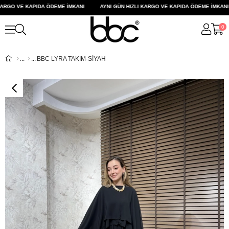
RGO VE KAPIDA ÖDEME İMKANI
AYNI GÜN HIZLI KARGO VE KAPIDA ÖDEME İMKANI
0
BBC LYRA TAKIM-SİYAH