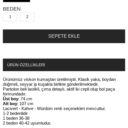
BEDEN
1
2
ÜRÜN ÖZELLIKLERI
Ürünümüz viskon kumaştan üretilmiştir. Klasik yaka, boydan
düğmeli, seyyar ip kuşakla birlikte gönderilmektedir.
Pantolon beli lastikli, çıma detaylı, aktif iki cepli olup bol paça
formundadır.
Üst boy
: 74 cm
Alt boy
: 107 cm
Lacivert - Kahve - Mürdüm renk seçenekleri mevcuttur.
1-2 bedenlidir
1 beden 36-38
2 beden 40-42 uyumludur.