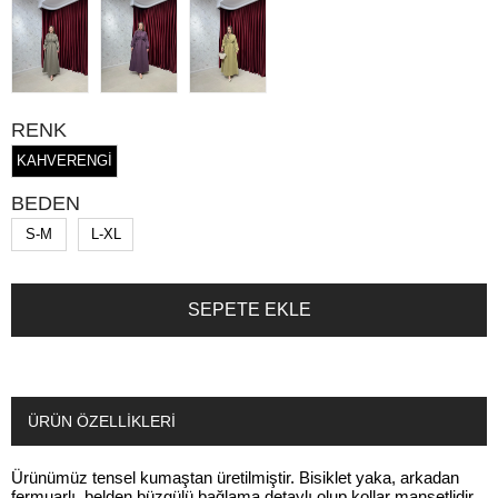
RENK
KAHVERENGİ
BEDEN
S-M
L-XL
ÜRÜN ÖZELLIKLERI
Ürünümüz tensel kumaştan üretilmiştir. Bisiklet yaka, arkadan
fermuarlı, belden büzgülü bağlama detaylı olup kollar manşetlidir.