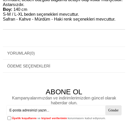
Astarsızdır.
Boy:
140 cm
S-M / L-XL beden seçenekleri mevcuttur.
Safran - Kahve - Mürdüm - Haki renk seçenekleri mevcuttur.
YORUMLAR
(0)
ÖDEME SEÇENEKLERI
ABONE OL
Kampanyalarımızdan ve indirimlerimizden güncel olarak
haberdar olun.
Gönder
Üyelik koşullarını
ve
kişisel verilerimin
korunmasını kabul ediyorum.