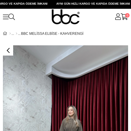
RGO VE KAPIDA ÖDEME İMKANI
AYNI GÜN HIZLI KARGO VE KAPIDA ÖDEME İMKANI
0
BBC MELİSSA ELBİSE - KAHVERENGİ