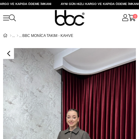
RGO VE KAPIDA ÖDEME İMKANI
AYNI GÜN HIZLI KARGO VE KAPIDA ÖDEME İMKANI
0
BBC MONİCA TAKIM - KAHVE