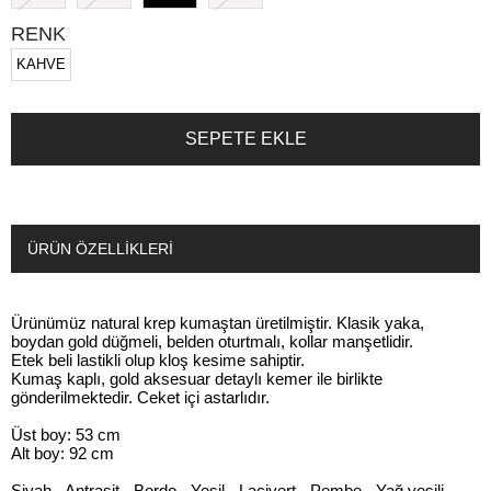
RENK
KAHVE
ÜRÜN ÖZELLIKLERI
Ürünümüz natural krep kumaştan üretilmiştir. Klasik yaka,
boydan gold düğmeli, belden oturtmalı, kollar manşetlidir.
Etek beli lastikli olup kloş kesime sahiptir.
Kumaş kaplı, gold aksesuar detaylı kemer ile birlikte
gönderilmektedir. Ceket içi astarlıdır.
Üst boy: 53 cm
Alt boy: 92 cm
Siyah - Antrasit - Bordo - Yeşil - Lacivert - Pembe - Yağ yeşili -