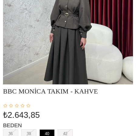
BBC MONİCA TAKIM - KAHVE
₺2.643,85
BEDEN
36
38
40
42