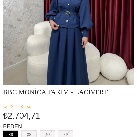
BBC MONİCA TAKIM - LACİVERT
₺2.704,71
BEDEN
36
38
40
42