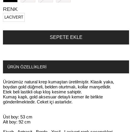
RENK
LACİVERT
ÜRÜN ÖZELLIKLERI
Ürünümüz natural krep kumaştan üretilmiştir. Klasik yaka,
boydan gold düğmeli, belden oturtmalı, kollar manşetlidir.
Etek beli lastikli olup kloş kesime sahiptir.
Kumaş kaplı, gold aksesuar detaylı kemer ile birlikte
gönderilmektedir. Ceket içi astarlıdır.
Üst boy: 53 cm
Alt boy: 92 cm
Siyah - Antrasit - Bordo - Yeşil - Lacivert renk seçenekleri