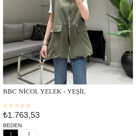
BBC NİCOL YELEK - YEŞİL
₺1.763,53
BEDEN
1
2