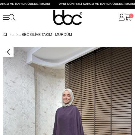
RGO VE KAPIDA ÖDEME İMKANI
AYNI GÜN HIZLI KARGO VE KAPIDA ÖDEME İMKANI
0
BBC OLİVE TAKIM - MÜRDÜM