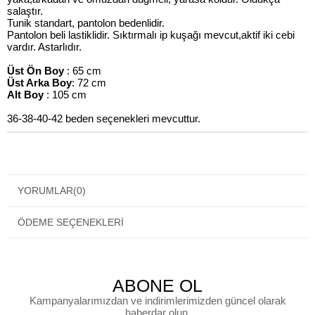
salaştır.
Tunik standart, pantolon bedenlidir.
Pantolon beli lastiklidir. Sıktırmalı ip kuşağı mevcut,aktif iki cebi
vardır. Astarlıdır.
Üst Ön Boy
: 65 cm
Üst Arka Boy
: 72 cm
Alt Boy
: 105 cm
36-38-40-42 beden seçenekleri mevcuttur.
YORUMLAR
(0)
ÖDEME SEÇENEKLERI
ABONE OL
Kampanyalarımızdan ve indirimlerimizden güncel olarak
haberdar olun.