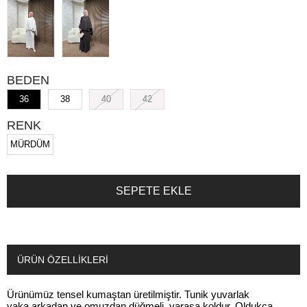
BEDEN
36
38
40
42
RENK
MÜRDÜM
ÜRÜN ÖZELLIKLERI
Ürünümüz tensel kumaştan üretilmiştir. Tunik yuvarlak
yaka,arkadan ve omuzdan düğmeli, yarasa koldur. Oldukça