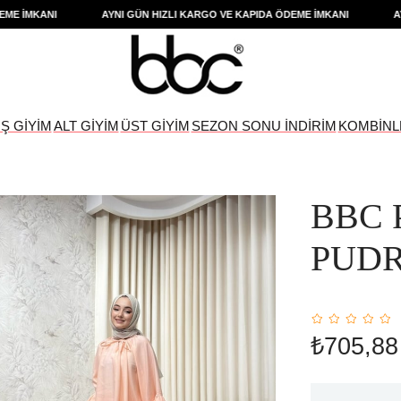
İMKANI
AYNI GÜN HIZLI KARGO VE KAPIDA ÖDEME İMKANI
AYNI 
IŞ GİYİM
ALT GİYİM
ÜST GİYİM
SEZON SONU İNDİRİM
KOMBİNL
BBC 
PUD
₺705,88