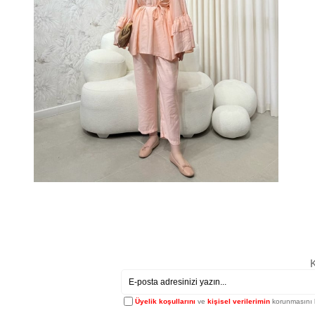
K
Üyelik koşullarını
ve
kişisel verilerimin
korunmasını 