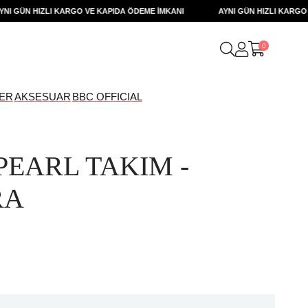
GÜN HIZLI KARGO VE KAPIDA ÖDEME İMKANI
AYNI GÜN HIZLI KARGO VE 
0
ER
AKSESUAR
BBC OFFICIAL
PEARL TAKIM -
RA