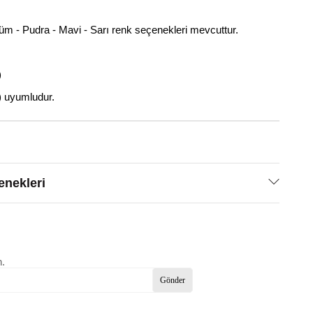
üm - Pudra - Mavi - Sarı renk seçenekleri mevcuttur.
)
) uyumludur.
nekleri
n.
Gönder