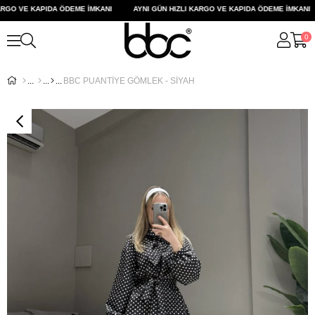
RGO VE KAPIDA ÖDEME İMKANI
AYNI GÜN HIZLI KARGO VE KAPIDA ÖDEME İMKANI
0
BBC PUANTİYE GÖMLEK - SİYAH