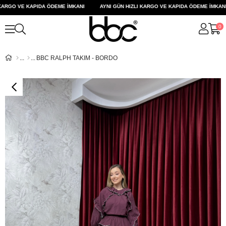
ARGO VE KAPIDA ÖDEME İMKANI
AYNI GÜN HIZLI KARGO VE KAPIDA ÖDEME İMKANI
0
BBC RALPH TAKIM - BORDO