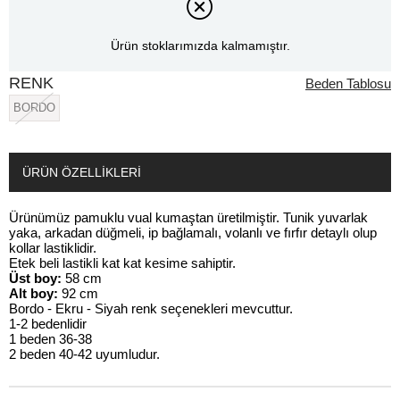
Ürün stoklarımızda kalmamıştır.
RENK
Beden Tablosu
BORDO
ÜRÜN ÖZELLIKLERI
Ürünümüz pamuklu vual kumaştan üretilmiştir. Tunik yuvarlak
yaka, arkadan düğmeli, ip bağlamalı, volanlı ve fırfır detaylı olup
kollar lastiklidir.
Etek beli lastikli kat kat kesime sahiptir.
Üst boy:
58 cm
Alt boy:
92 cm
Bordo - Ekru - Siyah renk seçenekleri mevcuttur.
1-2 bedenlidir
1 beden 36-38
2 beden 40-42 uyumludur.