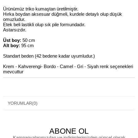
Ürünümüz triko kumaştan üretilmiştir.
Hırka boydan aksesuar düğmeli, kurdele detaylı olup düşük
omuzludur.
Etek beli lastikli olup sık pile formundadır.
Astarsızdır.
Üst boy:
50 cm
Alt boy:
95 cm
Standart beden (42 bedene kadar uyumludur.)
Krem - Kahverengi- Bordo - Camel - Gri - Siyah renk seçenekleri
mevcuttur
YORUMLAR
(0)
ABONE OL
Kampanyalarımızdan ve indirimlerimizden güncel olarak