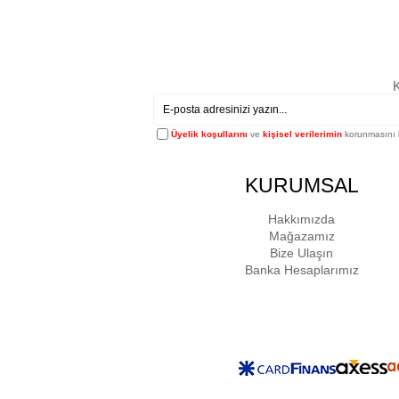
K
Üyelik koşullarını
ve
kişisel verilerimin
korunmasını 
KURUMSAL
Hakkımızda
Mağazamız
Bize Ulaşın
Banka Hesaplarımız