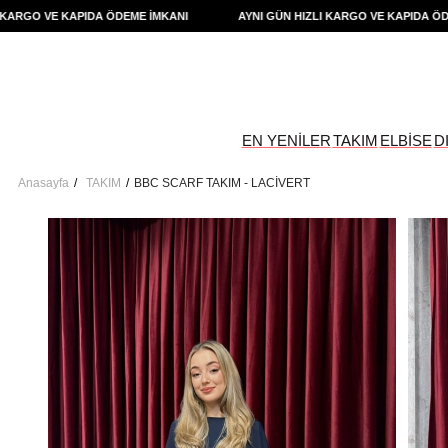
RGO VE KAPIDA ÖDEME İMKANI
AYNI GÜN HIZLI KARGO VE KAPIDA ÖDEME
EN YENİLER
TAKIM
ELBİSE
D
Anasayfa
TAKIM
BBC SCARF TAKIM - LACİVERT