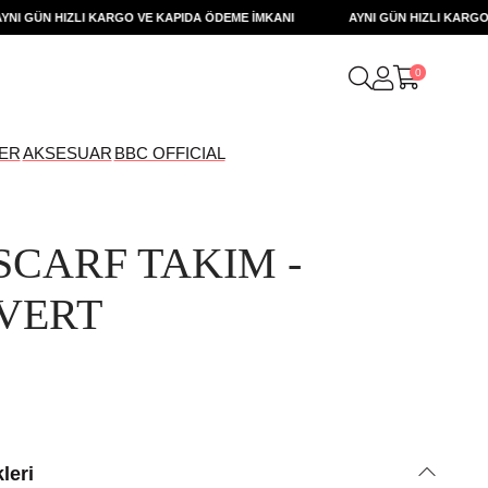
 GÜN HIZLI KARGO VE KAPIDA ÖDEME İMKANI
AYNI GÜN HIZLI KARGO VE
0
ER
AKSESUAR
BBC OFFICIAL
SCARF TAKIM -
VERT
leri