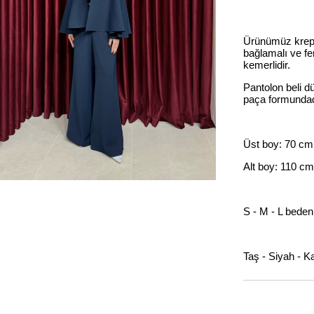
Ürünümüz krep 
bağlamalı ve fer
kemerlidir.
Pantolon beli d
paça formundad
Üst boy: 70 cm
Alt boy: 110 cm
S - M - L bede
Taş - Siyah - K