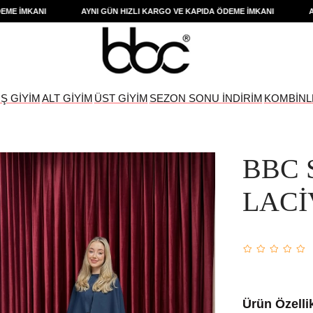
 İMKANI
AYNI GÜN HIZLI KARGO VE KAPIDA ÖDEME İMKANI
AYNI
IŞ GİYİM
ALT GİYİM
ÜST GİYİM
SEZON SONU İNDİRİM
KOMBİNL
BBC 
LACİ
Ürün Özellik