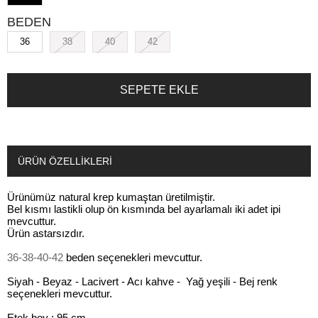
BEDEN
36
38
40
42
ÜRÜN ÖZELLIKLERI
Ürünümüz natural krep kumaştan üretilmiştir.
Bel kısmı lastikli olup ön kısmında bel ayarlamalı iki adet ipi
mevcuttur.
Ürün astarsızdır.
36-38-40-42
beden seçenekleri mevcuttur.
Siyah - Beyaz - Lacivert - Acı kahve - Yağ yeşili - Bej renk
seçenekleri mevcuttur.
Etek boy : 95 cm