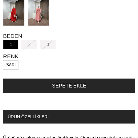
Tükendi
BEDEN
1
2
3
RENK
SARI
ÜRÜN ÖZELLIKLERI
Ürünümüz şifon kumaştan üretilmiştir. Omuzda gipe detayı vardır.