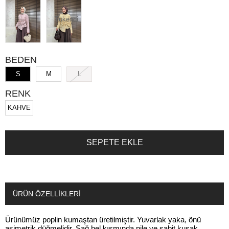
Tükendi
BEDEN
S
M
L
RENK
KAHVE
ÜRÜN ÖZELLIKLERI
Ürünümüz poplin kumaştan üretilmiştir. Yuvarlak yaka, önü
asimetrik düğmelidir. Sağ bel kısmında pile ve sabit kuşak