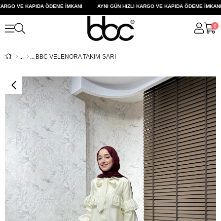
RGO VE KAPIDA ÖDEME İMKANI
AYNI GÜN HIZLI KARGO VE KAPIDA ÖDEME İMKANI
0
BBC VELENORA TAKIM-SARI