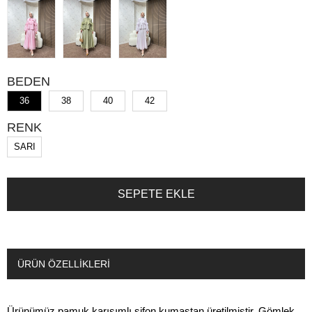
BEDEN
36
38
40
42
RENK
SARI
ÜRÜN ÖZELLIKLERI
Ürünümüz pamuk karışımlı şifon kumaştan üretilmiştir. Gömlek,