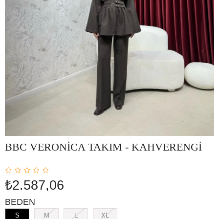
BBC VERONİCA TAKIM - KAHVERENGİ
₺2.587,06
BEDEN
S
M
L
XL