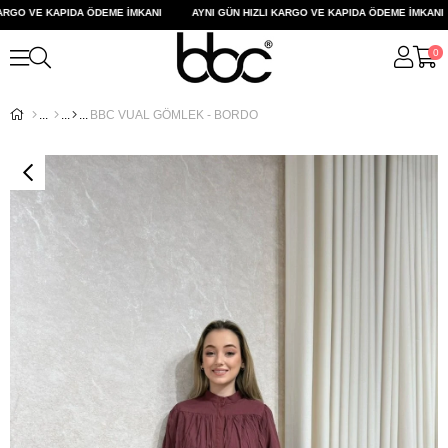
RGO VE KAPIDA ÖDEME İMKANI
AYNI GÜN HIZLI KARGO VE KAPIDA ÖDEME İMKANI
0
BBC VUAL GÖMLEK - BORDO