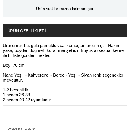
Ürün stoklarımızda kalmamıştır.
ÜRÜN ÖZELLIKLERI
Ürünümüz büzgülü pamuklu vual kumaştan üretilmiştir. Hakim
yaka, boydan düğmeli, kollar manşetlidir. Büyük aksesuar kemer
ile birlikte gönderilmektedir.
Boy: 70 cm
Nane Yeşili - Kahverengi - Bordo - Yeşil - Siyah renk seçenekleri
mevcuttur.
1-2 bedenlidir
1 beden 36-38
2 beden 40-42 uyumludur.
YORUMLAR
(0)